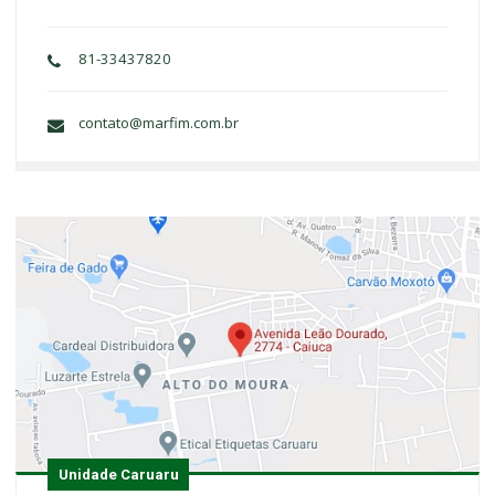
81-33437820
contato@marfim.com.br
Unidade Caruaru