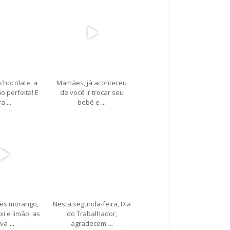
aio 10
Maio 9
chocolate, a
Mamães, já aconteceu
 perfeita! E
de você ir trocar seu
...
...
ra
bebê e
stribuidora
marfimdistribuidora
aio 3
Maio 1
es morango,
Nesta segunda-feira, Dia
i e limão, as
do Trabalhador,
...
...
va
agradecem