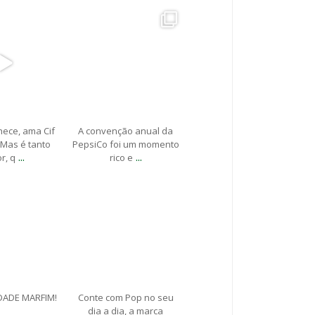
stribuidora
marfimdistribuidora
br 24
Abr 21
ece, ama Cif
A convenção anual da
Mas é tanto
PepsiCo foi um momento
...
...
r, q
rico e
stribuidora
marfimdistribuidora
br 17
Abr 14
ADE MARFIM!
Conte com Pop no seu
dia a dia, a marca