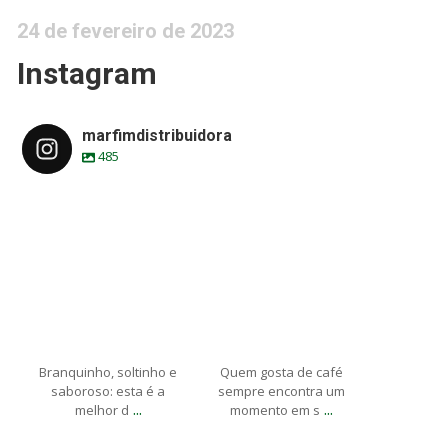
24 de fevereiro de 2023
Instagram
marfimdistribuidora
485
marfimdistribuidora
marfimdistribuidora
marfimdi
Maio 22
Maio 19
M
Branquinho, soltinho e
Quem gosta de café
saboroso: esta é a
sempre encontra um
...
...
melhor d
momento em s
marfimdistribuidora
marfimdistribuidora
marfimdi