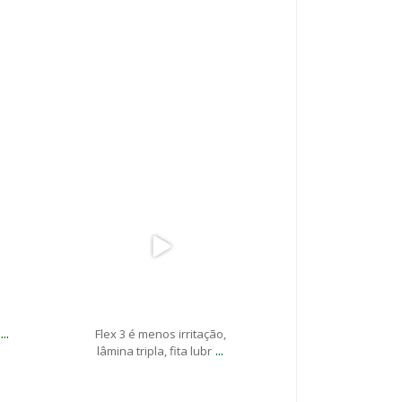
stribuidora
marfimdistribuidora
aio 17
Maio 15
...
Flex 3 é menos irritação,
...
lâmina tripla, fita lubr
stribuidora
marfimdistribuidora