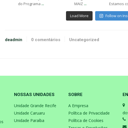
...
...
do Programa
MAIZ
Estamos c
Load More
Follow on In
deadmin
0 comentários
Uncategorized
NOSSAS UNIDADES
SOBRE
EN
Unidade Grande Recife
A Empresa
do
Unidade Caruaru
Política de Privacidade
Unidade Paraíba
Política de Cookies
os
Trocas e Devoluções