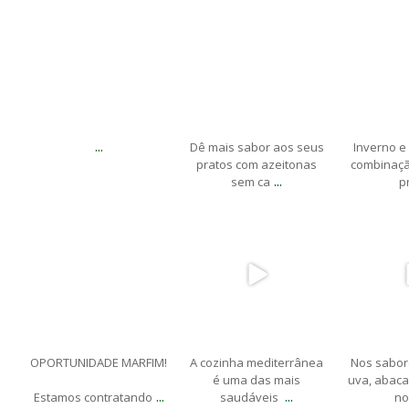
Maio 14
Maio 12
M
...
Dê mais sabor aos seus
Inverno e 
pratos com azeitonas
combinação
...
sem ca
p
marfimdistribuidora
marfimdistribuidora
marfimdi
Maio 8
Maio 5
M
OPORTUNIDADE MARFIM!
A cozinha mediterrânea
Nos sabor
é uma das mais
uva, abacax
...
...
Estamos contratando
saudáveis ​​
no