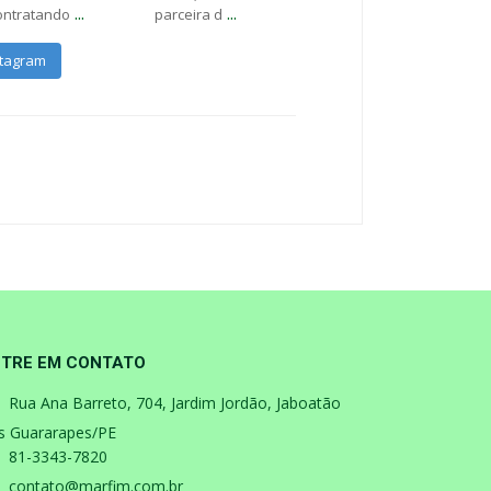
...
...
ontratando
parceira d
stagram
TRE EM CONTATO
Rua Ana Barreto, 704, Jardim Jordão, Jaboatão
s Guararapes/PE
81-3343-7820
contato@marfim.com.br