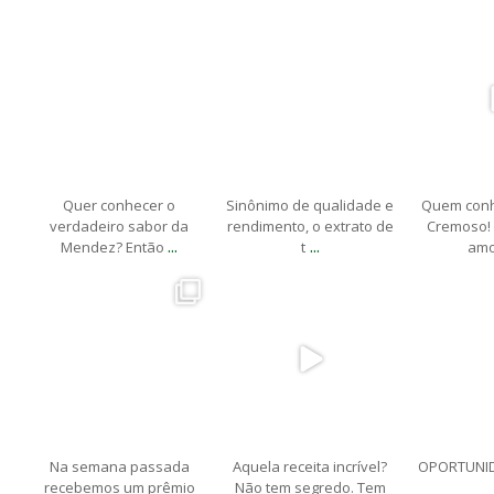
marfimdistribuidora
marfimdistribuidora
marfimdi
Abr 28
Abr 26
A
Quer conhecer o
Sinônimo de qualidade e
Quem conh
verdadeiro sabor da
rendimento, o extrato de
Cremoso! 
...
...
Mendez? Então
t
amo
marfimdistribuidora
marfimdistribuidora
marfimdi
Abr 19
Abr 17
A
Na semana passada
Aquela receita incrível?
OPORTUNID
recebemos um prêmio
Não tem segredo. Tem